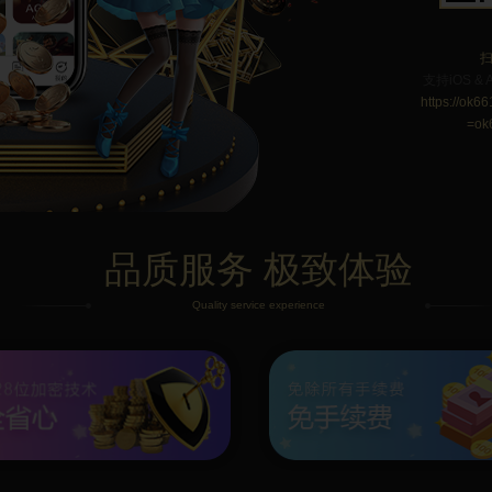
扫
支持iOS &
https://ok
=ok6
品质服务 极致体验
Quality service experience