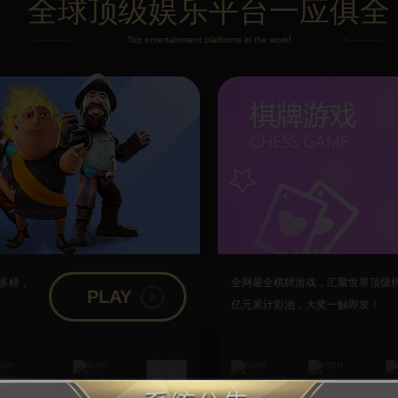
全球顶级娱乐平台一应俱全
Top entertainment platforms in the world
多样，
全网最全
棋牌游戏
，汇聚世界顶级
PLAY
亿元累计彩池，大奖一触即发！