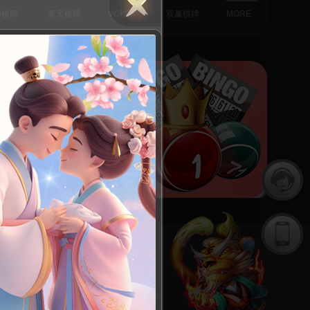
G棋牌
美天棋牌
VG棋牌
双赢棋牌
MORE