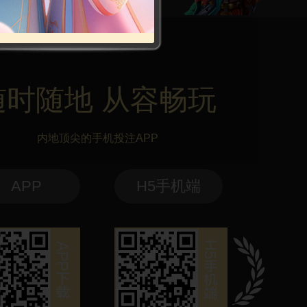
随时随地 从容畅玩
内地顶尖的手机投注APP
APP
H5手机端