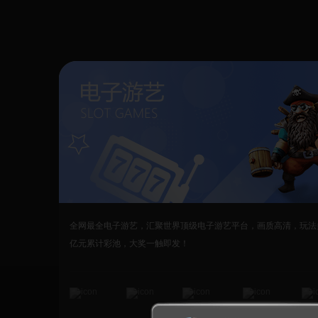
全网最全
电子游艺
，汇聚世界顶级
电子游艺
平台，画质高清，玩法
亿元累计彩池，大奖一触即发！