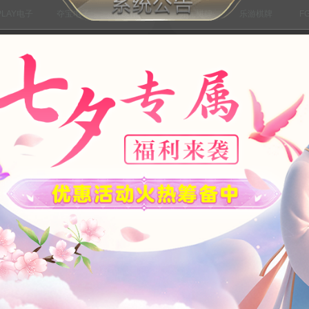
PLAY电子
夺宝电子
MORE
开元棋牌
乐游棋牌
F
PLAY
PLAY