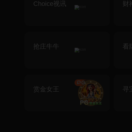
Choice视讯
财
抢庄牛牛
看
赏金女王
寻